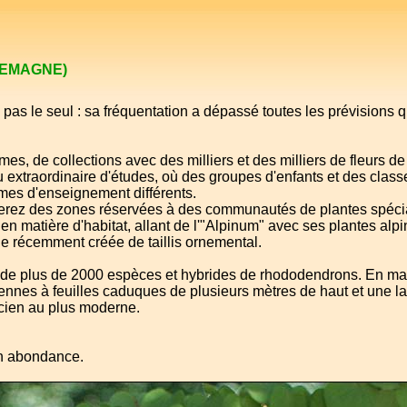
LEMAGNE)
 pas le seul : sa fréquentation a dépassé toutes les prévisions q
s, de collections avec des milliers et des milliers de fleurs de
u extraordinaire d'études, où des groupes d'enfants et des clas
mes d'enseignement différents.
uverez des zones réservées à des communautés de plantes spécia
 en matière d'habitat, allant de l'"Alpinum" avec ses plantes alp
e récemment créée de taillis ornemental.
 de plus de 2000 espèces et hybrides de rhododendrons. En mai
nnes à feuilles caduques de plusieurs mètres de haut et une l
ncien au plus moderne.
en abondance.